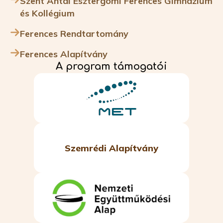
Szent Antal Esztergomi Ferences Gimnázium
és Kollégium
Ferences Rendtartomány
Ferences Alapítvány
A program támogatói
Szemrédi Alapítvány