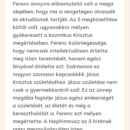
Ferenc annyira előremutató volt a maga
idejében, hogy ma is rengetegen olvassák
és aktuálisnak tartják. Az ő megközelítése
költői volt, ugyanakkor mélyen
gyökerezett a kozmikus Krisztus
megértésében. Ferenc különlegessége,
hogy nemcsak intellektuálisan értette
meg Isten teremtését, hanem egész
lényével átölelte azt. Számomra ez
nagyon szorosan kapcsolódik Jézus
Krisztus születéséhez. Jézus születése nem
csak a gyermekkoráról szól. Ez az ünnep
magába foglalja Jézus egész emberségét:
a születését, az életét és még a
kereszthalálát is. Ferenc ezt mélyen
megértette. A Naphimnusz az ő hitének
nagy megnyilvánulása Isten